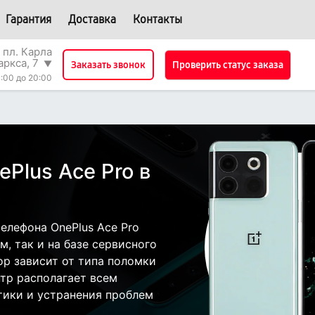
Гарантия
Доставка
Контакты
 пл. Карла
аркса, 7
▼
Проверить статус заказа
Заказать звонок
:00 до 20:00
Plus Ace Pro в
елефона OnePlus Ace Pro
, так и на базе сервисного
ор зависит от типа поломки
тр располагает всем
ики и устранения проблем