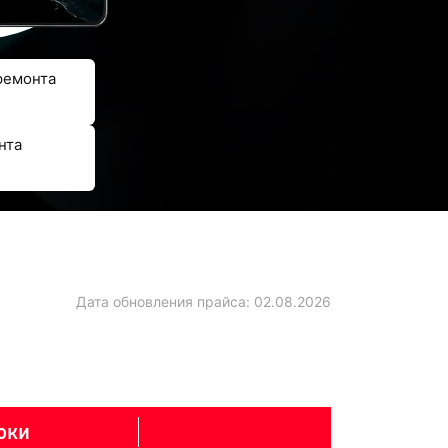
ремонта
нта
Дата обновления прайса:
02.08.2026
оки