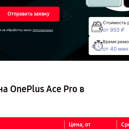
Отправить заявку
Стоимость 
от 950 ₽
е на обработку моих
персональных
Время ремо
от 40 мин
а OnePlus Ace Pro в
Цена, от
Ср